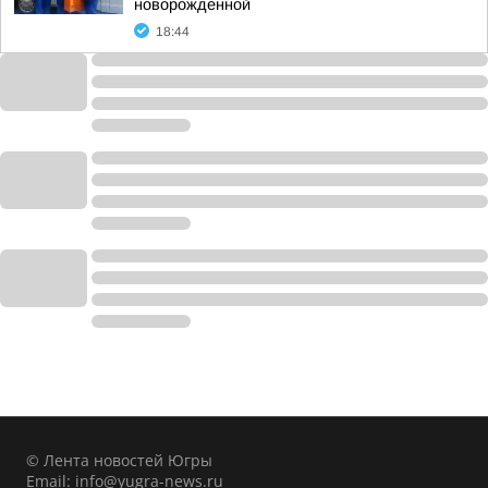
новорожденной
18:44
© Лента новостей Югры
Email:
info@yugra-news.ru