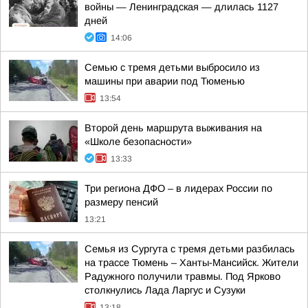
войны — Ленинградская — длилась 1127
дней
14:06
Семью с тремя детьми выбросило из
машины при аварии под Тюменью
13:54
Второй день маршрута выживания на
«Школе безопасности»
13:33
Три региона ДФО – в лидерах России по
размеру пенсий
13:21
Семья из Сургута с тремя детьми разбилась
на трассе Тюмень – Ханты-Мансийск. Жители
Радужного получили травмы. Под Ярково
столкнулись Лада Ларгус и Сузуки
13:18