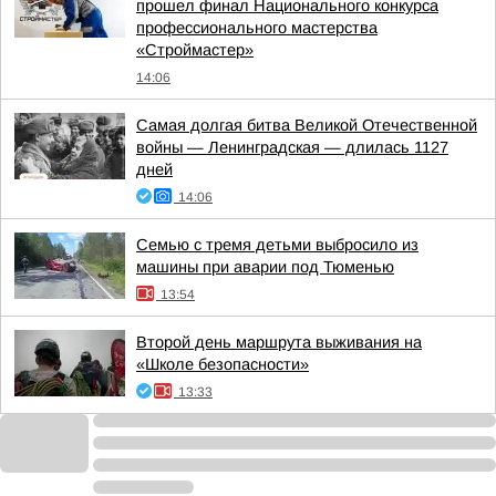
прошел финал Национального конкурса
профессионального мастерства
«Строймастер»
14:06
Самая долгая битва Великой Отечественной
войны — Ленинградская — длилась 1127
дней
14:06
Семью с тремя детьми выбросило из
машины при аварии под Тюменью
13:54
Второй день маршрута выживания на
«Школе безопасности»
13:33