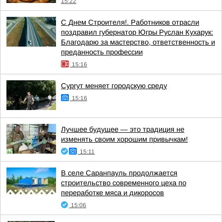
15:22
С Днем Строителя!. Работников отрасли
поздравил губернатор Югры Руслан Кухарук:
Благодарю за мастерство, ответственность и
преданность профессии
15:16
Сургут меняет городскую среду
15:16
Лучшее будущее — это традиция не
изменять своим хорошим привычкам!
15:11
В селе Саранпауль продолжается
строительство современного цеха по
переработке мяса и дикоросов
15:06