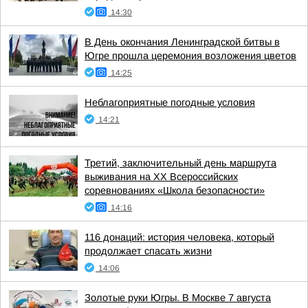
14:30
В День окончания Ленинградской битвы в
Югре прошла церемония возложения цветов
14:25
Неблагоприятные погодные условия
14:21
Третий, заключительный день маршрута
выживания на XX Всероссийских
соревнованиях «Школа безопасности»
14:16
116 донаций: история человека, который
продолжает спасать жизни
14:06
Золотые руки Югры. В Москве 7 августа