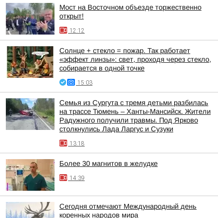
Мост на Восточном объезде торжественно
открыт!
12:12
Солнце + стекло = пожар. Так работает
«эффект линзы»: свет, проходя через стекло,
собирается в одной точке
15:03
Семья из Сургута с тремя детьми разбилась
на трассе Тюмень – Ханты-Мансийск. Жители
Радужного получили травмы. Под Ярково
столкнулись Лада Ларгус и Сузуки
13:18
Более 30 магнитов в желудке
14:39
Сегодня отмечают Международный день
коренных народов мира