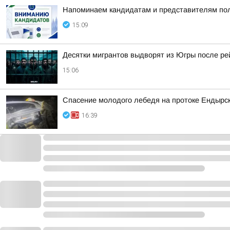
Напоминаем кандидатам и представителям пол
15:09
Десятки мигрантов выдворят из Югры после р
15:06
Спасение молодого лебедя на протоке Ендырс
16:39