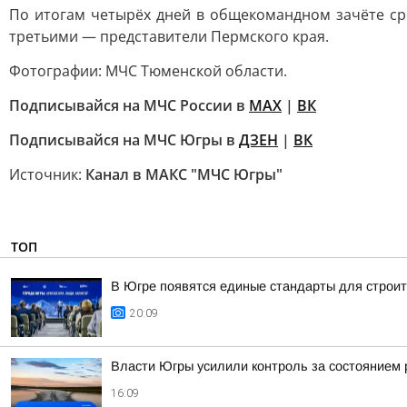
По итогам четырёх дней в общекомандном зачёте с
третьими — представители Пермского края.
Фотографии: МЧС Тюменской области.
Подписывайся на МЧС России в
MAX
|
ВК
Подписывайся на МЧС Югры в
ДЗЕН
|
ВК
Источник:
Канал в МАКС "МЧС Югры"
ТОП
В Югре появятся единые стандарты для строит
20:09
Власти Югры усилили контроль за состоянием
16:09