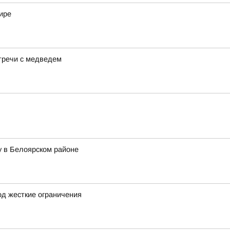
ире
тречи с медведем
у в Белоярском районе
д жесткие ограничения