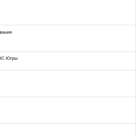
ивания
ЧС Югры