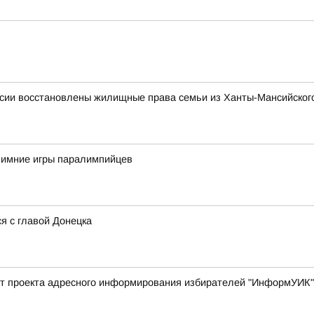
сии восстановлены жилищные права семьи из Ханты-Мансийского
 зимние игры паралимпийцев
я с главой Донецка
арт проекта адресного информирования избирателей "ИнформУИК"