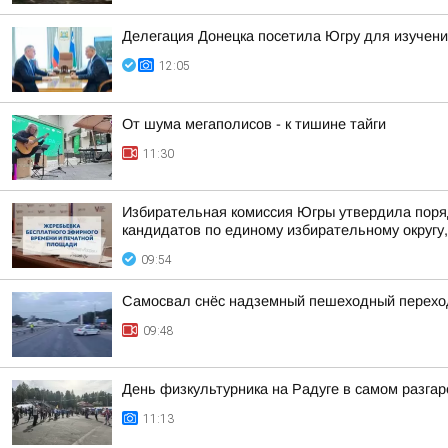
Делегация Донецка посетила Югру для изучени
12:05
От шума мегаполисов - к тишине тайги
11:30
Избирательная комиссия Югры утвердила поря
кандидатов по единому избирательному округу,
09:54
Самосвал снёс надземный пешеходный переход
09:48
День физкультурника на Радуге в самом разгар
11:13