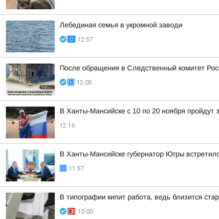
Лебединая семья в укромной заводи
12:57
После обращения в Следственный комитет Рос
12:05
В Ханты-Мансийске с 10 по 20 ноября пройдут
12:16
В Ханты-Мансийске губернатор Югры встретилс
11:57
В типографии кипит работа, ведь близится ст
10:00