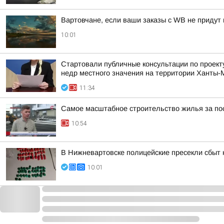
Вартовчане, если ваши заказы с WB не придут 
10:01
Стартовали публичные консультации по проект
недр местного значения на территории Ханты-М
11:34
Самое масштабное строительство жилья за по
10:54
В Нижневартовске полицейские пресекли сбыт
10:01