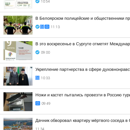
10:54
В Белоярском полицейские и общественники пр
11:13
В это воскресенье в Сургуте отметят Междуна
09:00
Укрепление партнерства в сфере духовнонравс
10:33
Ножи и кастет пытались провезти в Россию тур
09:49
Дачник обворовал квартиру мёртвого соседа в 
11:34