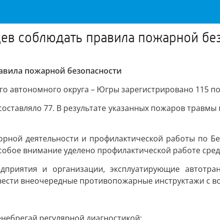
ев соблюдать правила пожарной бе
авила пожарной безопасности
ого автономного округа – Югры зарегистрировано 115 п
составляло 77. В результате указанных пожаров травмы
дзорной деятельности и профилактической работы по Б
собое внимание уделено профилактической работе сред
риятия и организации, эксплуатирующие автотранс
ести внеочередные противопожарные инструктажи с во
енебрегай регулярной диагностикой;