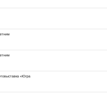
летним
летним
фотовыставка «Югра