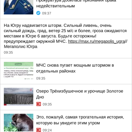
Прокуратура добилась признания брака
недействительным
09:37
На Югру надвигается шторм. Сильный ливень, очень
сильный дождь, град, ветер 25 м/с и более, гроза ожидаются
местами в Югре 6 августа. Будьте осторожны!
предупреждает окружной МЧС.
https://max.ru/megapolis_ugra
//
Мегаполис Югра
09:35
МЧС снова пугает мощным штормом в
отдельных районах
09:35
Озеро Трёхизбушечное и урочище Золотое
Дно
09:35
Это, пожалуй, самая трогательная история,
которую вы увидите этим утром
09:24