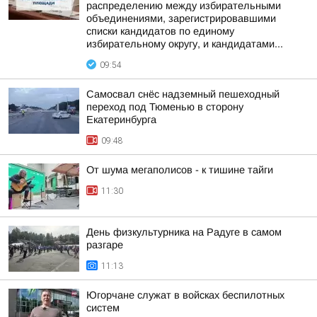
распределению между избирательными
объединениями, зарегистрировавшими
списки кандидатов по единому
избирательному округу, и кандидатами...
09:54
Самосвал снёс надземный пешеходный
переход под Тюменью в сторону
Екатеринбурга
09:48
От шума мегаполисов - к тишине тайги
11:30
День физкультурника на Радуге в самом
разгаре
11:13
Югорчане служат в войсках беспилотных
систем