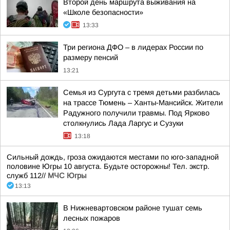
Второй день маршрута выживания на
«Школе безопасности»
13:33
Три региона ДФО – в лидерах России по
размеру пенсий
13:21
Семья из Сургута с тремя детьми разбилась
на трассе Тюмень – Ханты-Мансийск. Жители
Радужного получили травмы. Под Ярково
столкнулись Лада Ларгус и Сузуки
13:18
Сильный дождь, гроза ожидаются местами по юго-западной
половине Югры 10 августа. Будьте осторожны! Тел. экстр.
служб 112//
МЧС Югры
13:13
В Нижневартовском районе тушат семь
лесных пожаров