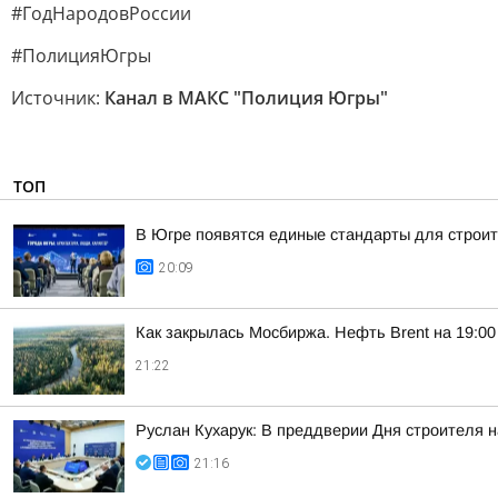
#ГодНародовРоссии
#ПолицияЮгры
Источник:
Канал в МАКС "Полиция Югры"
ТОП
В Югре появятся единые стандарты для строит
20:09
Как закрылась Мосбиржа. Нефть Brent на 19:00 
21:22
Руслан Кухарук: В преддверии Дня строителя 
21:16