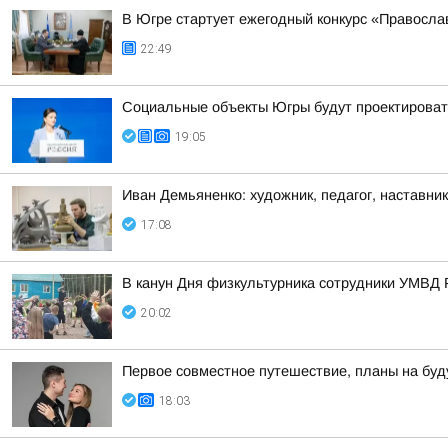
В Югре стартует ежегодный конкурс «Правосл
22:49
Социальные объекты Югры будут проектироват
19:05
Иван Демьяненко: художник, педагог, наставни
17:08
В канун Дня физкультурника сотрудники УМВД 
20:02
Первое совместное путешествие, планы на буд
18:03