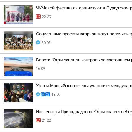
ЧУМовой фестиваль организуют в Сургутском 
22:39
Социальные проекты югорчан могут получить 
20:07
Власти Югры усилили контроль за состоянием
16:09
Ханты-Мансийск посетили участники междунаро
18:07
Инспекторы Природнадзора Югры спасли лебед
21:22