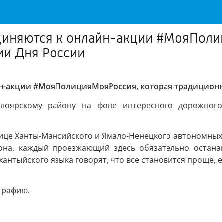
диняются к онлайн-акции #МояПоли
ии Дня России
н-акции #МояПолицияМояРоссия, которая традиционн
оярскому району на фоне интересного дорожного 
ице Ханты-Мансийского и Ямало-Ненецкого автономных о
она, каждый проезжающий здесь обязательно останав
хантыйского языка говорят, что все становится проще, 
графию.