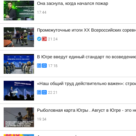
Она заснула, когда начался пожар
17:44
Промежуточные итоги XX Всероссийских сорев
21:24
В Югре введут единый стандарт по возведени
17:18
«Наш общий труд действительно важен»: строи
22:21
Рыболовная карта Югры . Август в Югре - это 
19:34