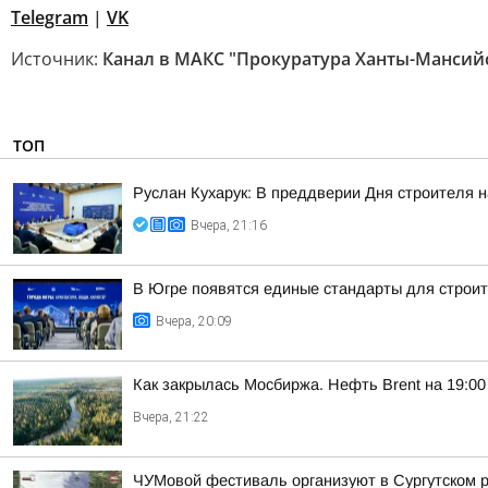
Telegram
|
VK
Источник:
Канал в МАКС "Прокуратура Ханты-Мансийс
ТОП
Руслан Кухарук: В преддверии Дня строителя 
Вчера, 21:16
В Югре появятся единые стандарты для строит
Вчера, 20:09
Как закрылась Мосбиржа. Нефть Brent на 19:00 
Вчера, 21:22
ЧУМовой фестиваль организуют в Сургутском 