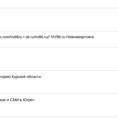
k.com/nv86ru • ok.ru/nv86.ru//
NV86.ru Нижневартовск
торию Курской области
авие и СМИ в Югре»