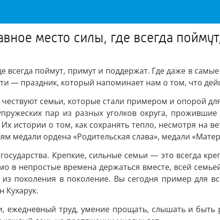
авное место силы, где всегда пойму
де всегда поймут, примут и поддержат. Где даже в самы
ти — праздник, который напоминает нам о том, что дей
ь чествуют семьи, которые стали примером и опорой дл
упружеских пар из разных уголков округа, прожившие 
 Их истории о том, как сохранять тепло, несмотря на 
ям медали ордена «Родительская слава», медали «Матери
 государства. Крепкие, сильные семьи — это всегда кр
имо в непростые времена держаться вместе, всей семь
ся из поколения в поколение. Вы сегодня пример для в
н Кухарук.
, ежедневный труд, умение прощать, слышать и быть 