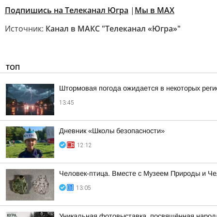
Подпишись на Телеканал Югра
|
Мы в MAX
Источник:
Канал в МАКС "Телеканал «Югра»"
ТОП
Штормовая погода ожидается в некоторых реги
13:45
Дневник «Школы безопасности»
12:12
Человек-птица. Вместе с Музеем Природы и Ч
13:05
Уникальная фотовыставка, посвящённая народ