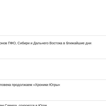
онов ПФО, Сибири и Дальнего Востока в ближайшие дни
еловека продолжаем «Хроники Югры»
ам Севера, откроется в Югре