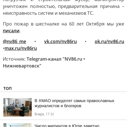
уничтожен полностью, предварительная причина –
неисправность систем и механизмов ТС.
Про пожар в шестналке на 60 лет Октября мы уже
писали
.
@nv86_me
•
vk.com/nv86ru
•
ok.ru/nv86.ru
•
max.ru/nv86ru
Источник:
Telegram-канал "NV86.ru •
Нижневартовск"
ТОП
В ХМАО определят самых православных
журналистов и блогеров
Вчера, 17:31
Число мигрантов в Югре заметно