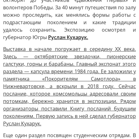
октябрят до участников «Движения Первых» и
волонтеров Победы. За 40 минут путешествия по залу
можно проследить, как менялись формы работы с
подрастающим поколением и какие традиции
удалось сохранить. Экспозицию осмотрел и
губернатор Югры
Руслан Кухарук.
Выставка в начале погружает в середину XX века.
Здесь — октябрятские звездочки, пионерские
галстуки, горны и барабаны. Главный экспонат этого
раздела — капсула времени 1984 года. Ее заложили у
памятника «Покорителям Самотлора» в
Нижневартовске, а вскрыли в 2018 году. Сейчас
послание, которое комсомольцы адресовали своим
потомкам, бережно хранится в экспозиции. Рядом
организаторы поставили Книгу посланий будущим
поколениям. Первую запись в ней сделал губернатор
Руслан Кухарук.
Еще один раздел посвящен студенческим отрядам. В