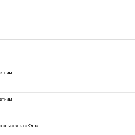
летним
летним
фотовыставка «Югра