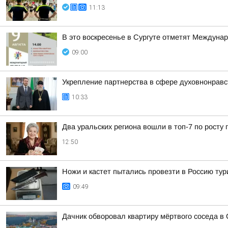
11:13
В это воскресенье в Сургуте отметят Междуна
09:00
Укрепление партнерства в сфере духовнонравс
10:33
Два уральских региона вошли в топ-7 по росту 
12:50
Ножи и кастет пытались провезти в Россию тур
09:49
Дачник обворовал квартиру мёртвого соседа в 