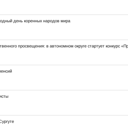
родный день коренных народов мира
твенного просвещения: в автономном округе стартует конкурс «
пенсий
исты
Сургуте