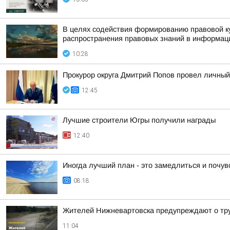
В целях содействия формированию правовой ку
распространения правовых знаний в информаци
10:28
Прокурор округа Дмитрий Попов провел личный
12:45
Лучшие строители Югры получили награды
12:40
Иногда лучший план - это замедлиться и почу
08:18
Жителей Нижневартовска предупреждают о тру
11:04