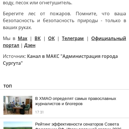
воду, песок или огнетушитель.
Берегите лес от пожаров. Помните, что ваша
безопасность и безопасность природы - только в
ваших руках.
Мы в
Max
|
ВК
|
ОК
|
Телеграм
|
Официальный
портал
|
Дзен
Источник:
Канал в МАКС "Администрация города
Сургута"
ТОП
В ХМАО определят самых православных
журналистов и блогеров
17:31
Рейтинг эффективности сенаторов Совета