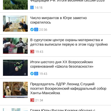
Федерации РФ. Итоги весенней сессии-2026
16:18
Число мигрантов в Югре заметно
сократилось
20:36
В сургутском центре охраны материнства и
детства выписали первую в этом году тройню
19:43
Итоги шестого дня XX Всероссийских
соревнований «Школа безопасности»
19:43
Председатель ЛДПР Леонид Слуцкий
посетил Воскресенский кафедральный собор
Ханты-Мансийска
21:34
Глава Югры Руслан Кухарук обсудил с