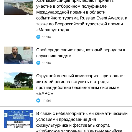
Хантымансийцев приглашают принять
участие в отборочном полуфинале
Международной премии в области
событийного туризма Russian Event Awards, а
также во Всероссийской туристской премии
«Маршрут года»
11:04
Свой среди своих: врач, который вернулся к
служению людям
11:04
Окружной военный комиссариат приглашает
жителей региона вступить в отряды
противодействия беспилотным системам
«БАРС»
11:04
В связи с неблагоприятными климатическими
условиями празднование Дня
физкультурника и фестиваль спорта
«Сибирское здоровье» в Ханты-Мансийске