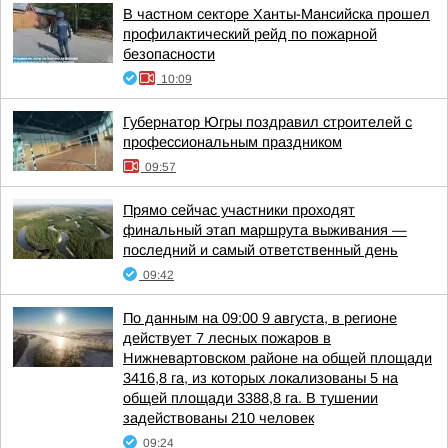
В частном секторе Ханты-Мансийска прошел
профилактический рейд по пожарной
безопасности
10:09
Губернатор Югры поздравил строителей с
профессиональным праздником
09:57
Прямо сейчас участники проходят
финальный этап маршрута выживания —
последний и самый ответственный день
09:42
По данным на 09:00 9 августа, в регионе
действует 7 лесных пожаров в
Нижневартовском районе на общей площади
3416,8 га, из которых локализованы 5 на
общей площади 3388,8 га. В тушении
задействованы 210 человек
09:24