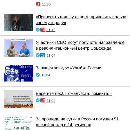
11:30
«Приносить пользу людям, приносить пользу
своему городу»
11:12
Участники СВО могут получить направление
в реабилитационный центр Соцфонда
11:04
Запущен конкурс «Улыбка России
11:04
Берегите лес!. Пожалуйста, помните: -
11:04
За прошедшие сутки в России потушен 51
лесной пожар в 14 регионах